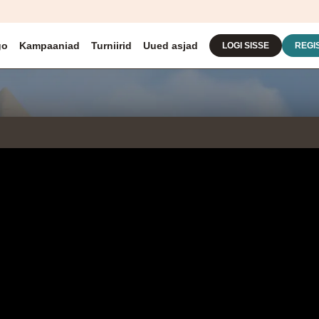
go
Kampaaniad
Turniirid
Uued asjad
LOGI SISSE
REGI