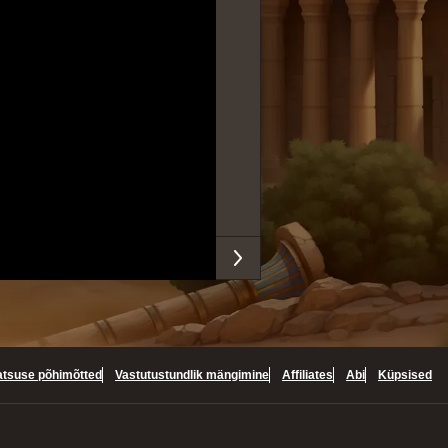
atsuse põhimõtted
Vastutustundlik mängimine
Affiliates
Abi
Küpsised