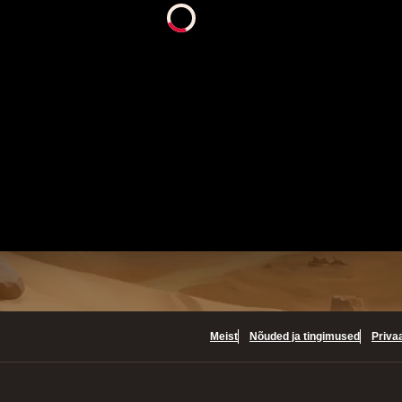
Meist
Nõuded ja tingimused
Priva