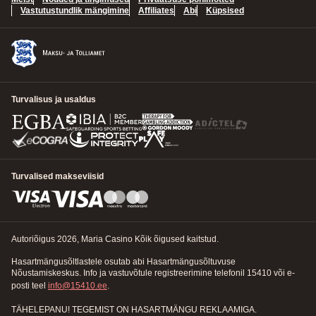
Vastutustundlik mängimine
Affiliates
Abi
Küpsised
Turvalisus ja usaldus
Turvalised makseviisid
Autoriõigus 2026, Maria Casino Kõik õigused kaitstud.
Hasartmängusõltlastele osutab abi Hasartmängusõltuvuse
Nõustamiskeskus. Info ja vastuvõtule registreerimine telefonil 15410 või e-
posti teel
info@15410.ee
.
TÄHELEPANU! TEGEMIST ON HASARTMÄNGU REKLAAMIGA.