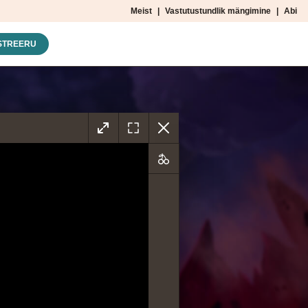
Meist
|
Vastutustundlik mängimine
|
Abi
STREERU