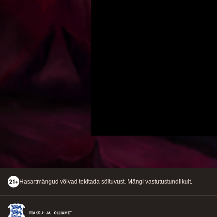
Hasartmängud võivad tekitada sõltuvust. Mängi vastutustundlikult.