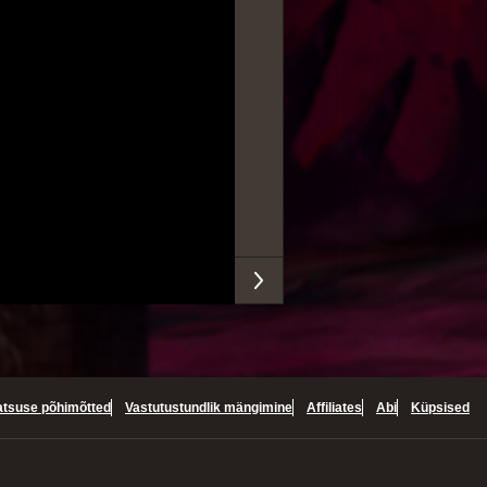
atsuse põhimõtted
Vastutustundlik mängimine
Affiliates
Abi
Küpsised