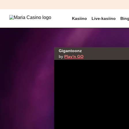
Kasiino
Live-kasiino
Bin
Gigantoonz
by
Play'n GO