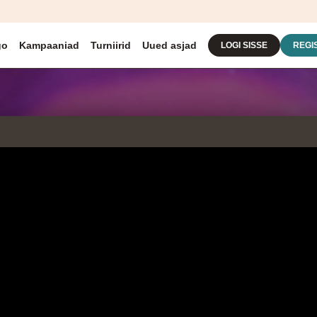
go
Kampaaniad
Turniirid
Uued asjad
LOGI SISSE
REGI