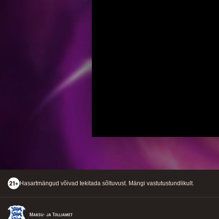
Hasartmängud võivad tekitada sõltuvust. Mängi vastutustundlikult.