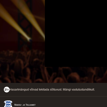
Hasartmängud võivad tekitada sõltuvust. Mängi vastutustundlikult.