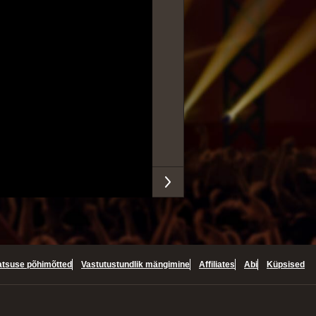
atsuse põhimõtted
Vastutustundlik mängimine
Affiliates
Abi
Küpsised