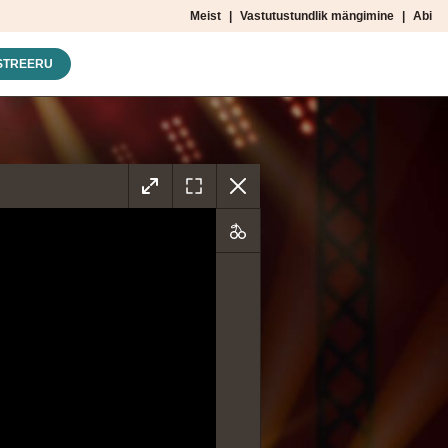
Meist
|
Vastutustundlik mängimine
|
Abi
STREERU