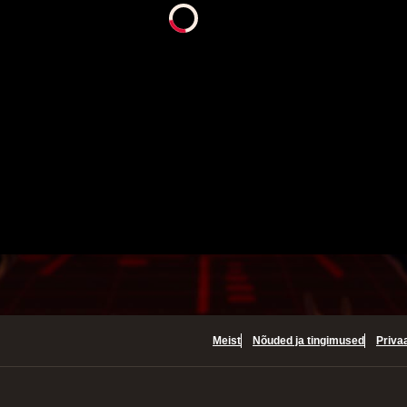
Meist
Nõuded ja tingimused
Priva