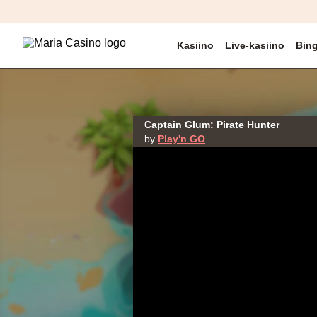
Kasiino
Live-kasiino
Bin
Captain Glum: Pirate Hunter
by
Play'n GO