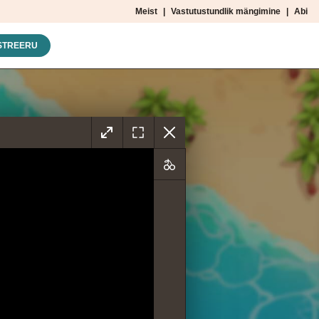
Meist
|
Vastutustundlik mängimine
|
Abi
STREERU