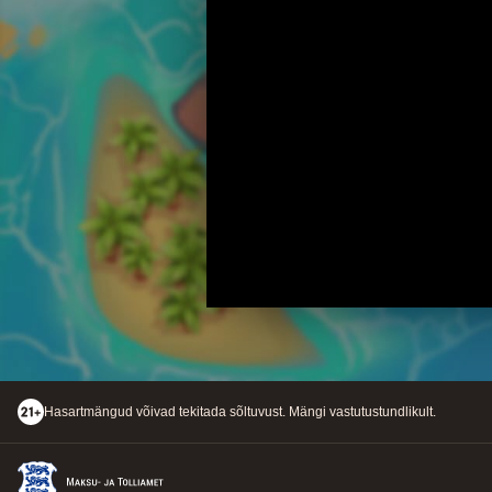
Hasartmängud võivad tekitada sõltuvust. Mängi vastutustundlikult.