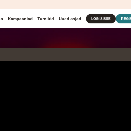
go
Kampaaniad
Turniirid
Uued asjad
LOGI SISSE
REGI