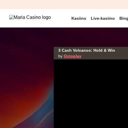
Kasiino
Live-kasiino
Bin
3 Cash Volcanos: Hold & Win
by
Octoplay