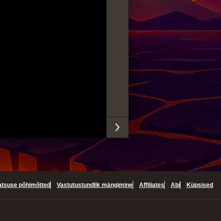
atsuse põhimõtted
Vastutustundlik mängimine
Affiliates
Abi
Küpsised