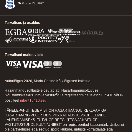
Turvalisus ja usaldus
Turvalised makseviisid
Autoriõigus 2026, Maria Casino Kõik õigused kaitstud.
Hasartmängusõltlastele osutab abi Hasartmängusõltuvuse
Nõustamiskeskus. Info ja vastuvõtule registreerimine telefonil 15410 või e-
posti teel
info@15410.ee
.
TÄHELEPANU! TEGEMIST ON HASARTMÄNGU REKLAAMIGA.
HASARTMÄNG POLE SOBIV VIIS RAHALISTE PROBLEEMIDE
LAHENDAMISEKS. TUTVUGE REEGLITEGA JA KÄITUGE
VASTUTUSTUNDLIKULT. "UNIBET" on registreeritud kaubamärk. Unibet ei
ole partnerluses ega seotud spordiklubide, ürituste korraldajate ega