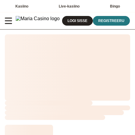
Kasiino
Live-kasiino
Bingo
LOGI SISSE
REGISTREERU