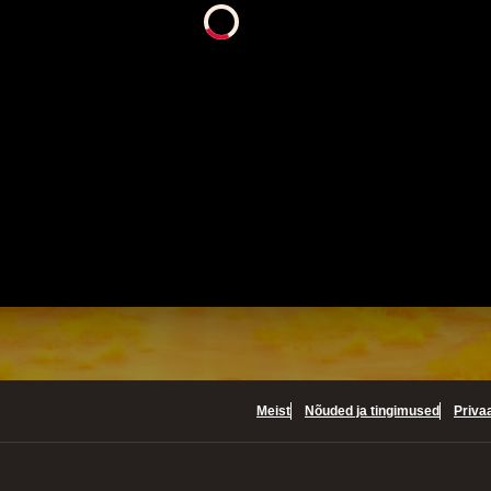
Meist
Nõuded ja tingimused
Priva