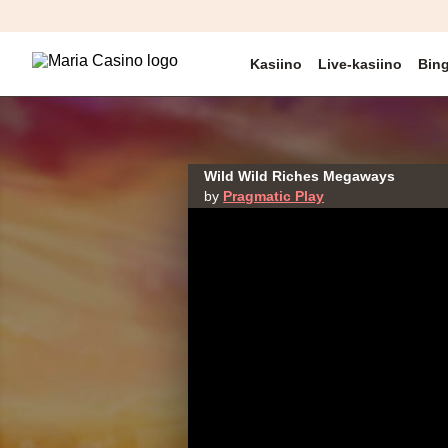
Kasiino
Live-kasiino
Bin
Wild Wild Riches Megaways
by
Pragmatic Play