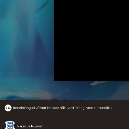
Hasartmängud võivad tekitada sõltuvust. Mängi vastutustundlikult.