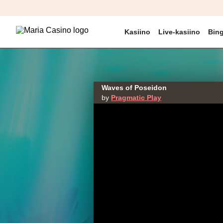
Kasiino
Live-kasiino
Bin
Waves of Poseidon
by
Pragmatic Play