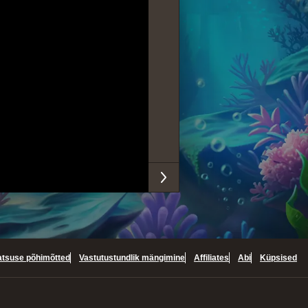
atsuse põhimõtted
Vastutustundlik mängimine
Affiliates
Abi
Küpsised