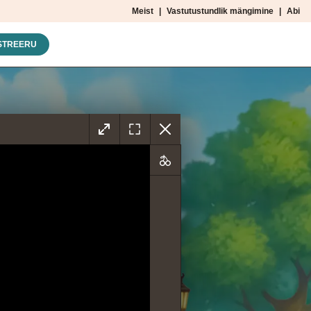
Meist
|
Vastutustundlik mängimine
|
Abi
STREERU