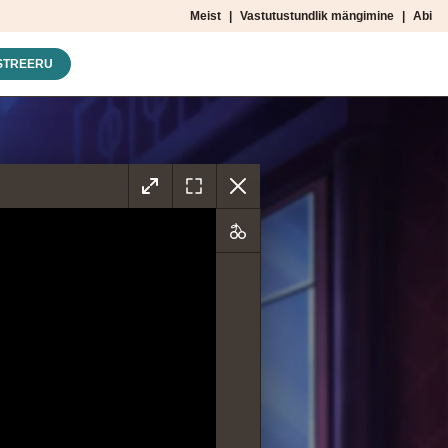
Meist
|
Vastutustundlik mängimine
|
Abi
STREERU