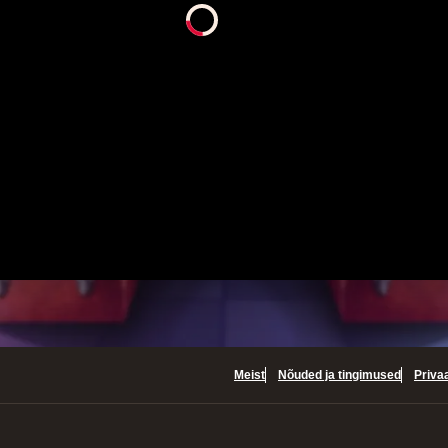
Meist
Nõuded ja tingimused
Priva