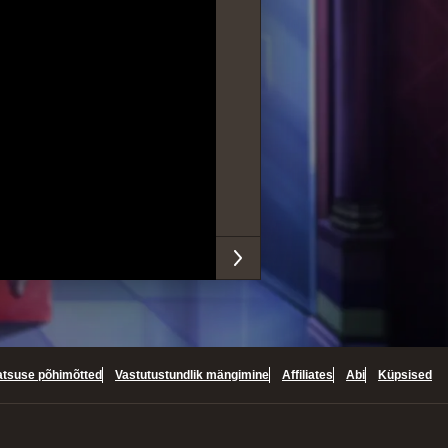
atsuse põhimõtted
Vastutustundlik mängimine
Affiliates
Abi
Küpsised