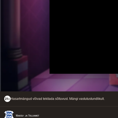
Hasartmängud võivad tekitada sõltuvust. Mängi vastutustundlikult.