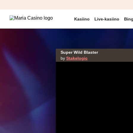
Kasiino
Live-kasiino
Bin
Super Wild Blaster
by
Stakelogic