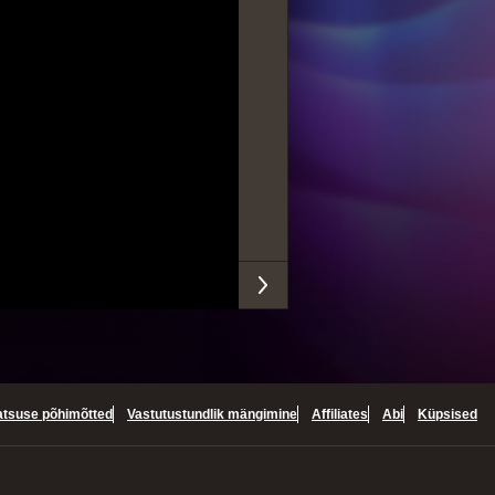
atsuse põhimõtted
Vastutustundlik mängimine
Affiliates
Abi
Küpsised