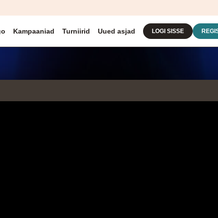
go
Kampaaniad
Turniirid
Uued asjad
LOGI SISSE
REGI