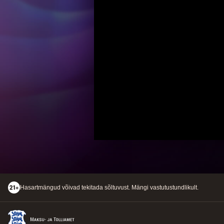
Hasartmängud võivad tekitada sõltuvust. Mängi vastutustundlikult.