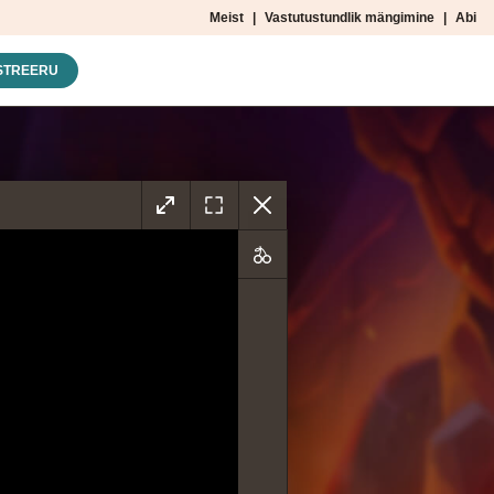
Meist
|
Vastutustundlik mängimine
|
Abi
STREERU