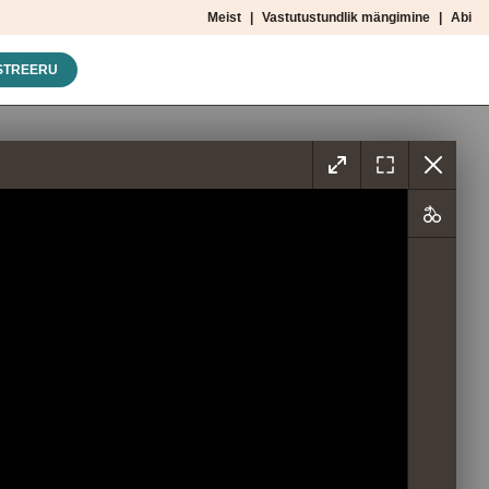
Meist
|
Vastutustundlik mängimine
|
Abi
STREERU