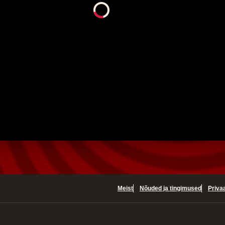
Meist
Nõuded ja tingimused
Priva