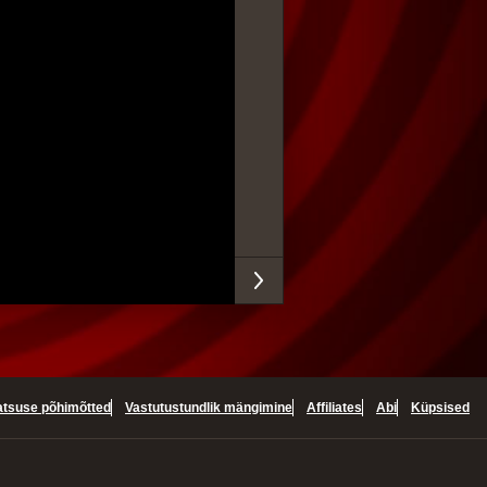
atsuse põhimõtted
Vastutustundlik mängimine
Affiliates
Abi
Küpsised