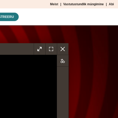
Meist
|
Vastutustundlik mängimine
|
Abi
STREERU