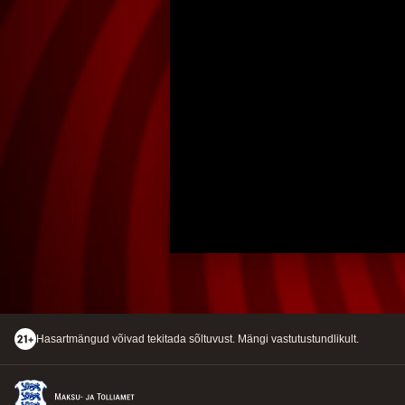
Hasartmängud võivad tekitada sõltuvust. Mängi vastutustundlikult.