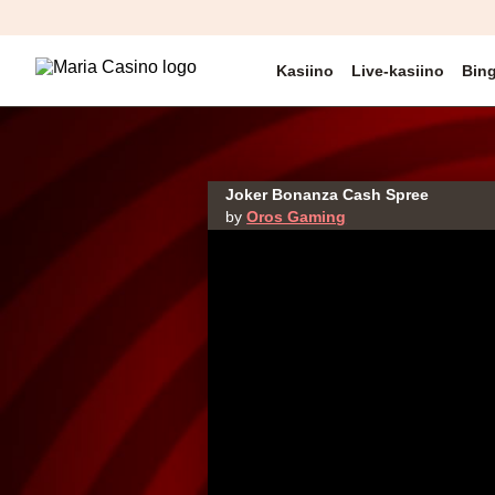
Kasiino
Live-kasiino
Bin
Joker Bonanza Cash Spree
by
Oros Gaming