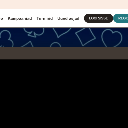
go
Kampaaniad
Turniirid
Uued asjad
LOGI SISSE
REGI