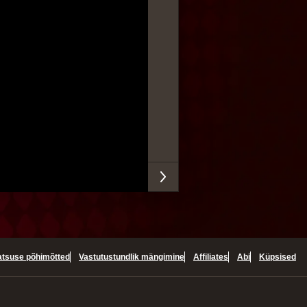
atsuse põhimõtted
Vastutustundlik mängimine
Affiliates
Abi
Küpsised