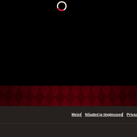
Meist
Nõuded ja tingimused
Priva