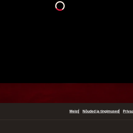
Meist
Nõuded ja tingimused
Priva