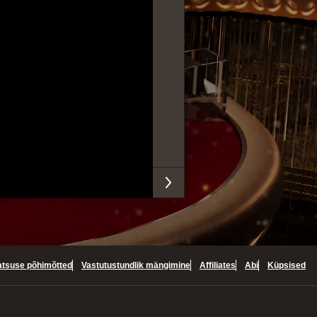
atsuse põhimõtted
Vastutustundlik mängimine
Affiliates
Abi
Küpsised