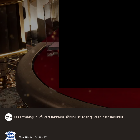
Hasartmängud võivad tekitada sõltuvust. Mängi vastutustundlikult.