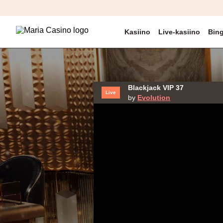
Kasiino
Live-kasiino
Bin
Blackjack VIP 37
Live
by
Evolution