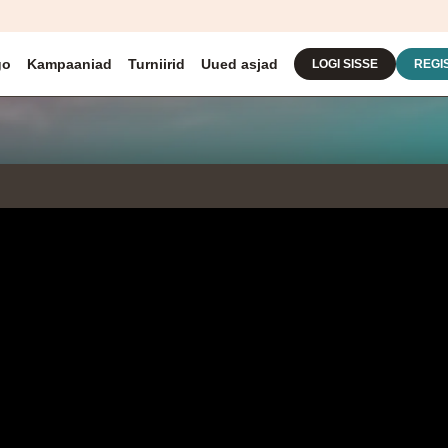
go
Kampaaniad
Turniirid
Uued asjad
LOGI SISSE
REGI