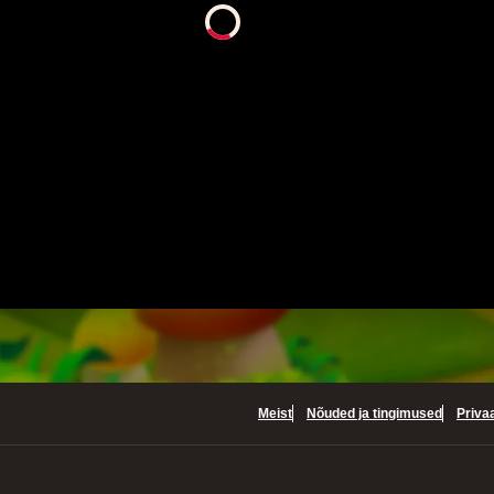
Meist
Nõuded ja tingimused
Priva