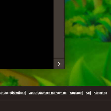
atsuse põhimõtted
Vastutustundlik mängimine
Affiliates
Abi
Küpsised