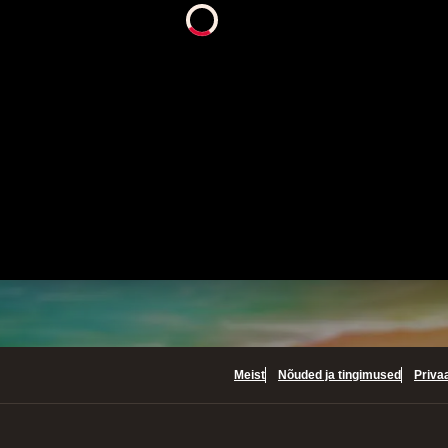
Meist
Nõuded ja tingimused
Priva