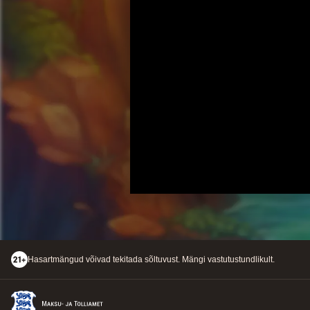
Hasartmängud võivad tekitada sõltuvust. Mängi vastutustundlikult.