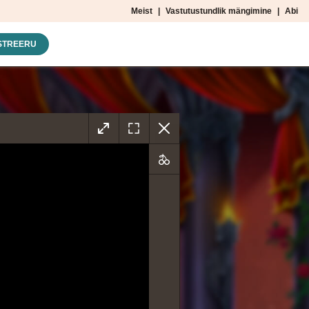
Meist
|
Vastutustundlik mängimine
|
Abi
STREERU