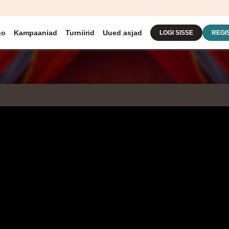
go
Kampaaniad
Turniirid
Uued asjad
LOGI SISSE
REGI