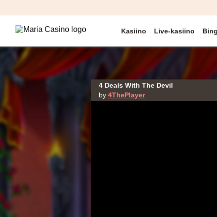
Kasiino
Live-kasiino
Bin
4 Deals With The Devil
by
4ThePlayer