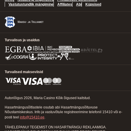
Vastutustundlik mängimine
Affiliates
Abi
Küpsised
Turvalisus ja usaldus
Turvalised makseviisid
Autoriõigus 2026, Maria Casino Kõik õigused kaitstud.
Hasartmängusõltlastele osutab abi Hasartmängusõltuvuse
Nõustamiskeskus. Info ja vastuvõtule registreerimine telefonil 15410 või e-
posti teel
info@15410.ee
.
TÄHELEPANU! TEGEMIST ON HASARTMÄNGU REKLAAMIGA.