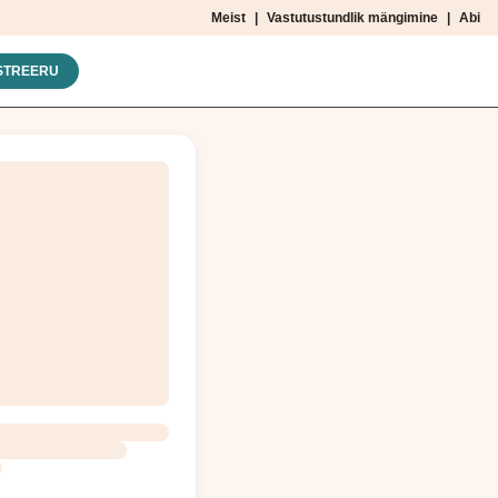
Meist
|
Vastutustundlik mängimine
|
Abi
STREERU