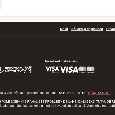
Meist
Nõuded ja tingimused
Priva
Turvalised makseviisid
a vastuvõtule registreerimine telefonil 15410 või e-posti teel
info@15410.ee
.
E SOBIV VIIS RAHALISTE PROBLEEMIDE LAHENDAMISEKS. TUTVUGE REEGLIT
ajate ega mängijatega, kelle nimed on kuvatud Unibeti saidil. Veebilehte opereerib 