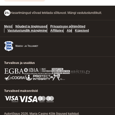
Hasartmängud võivad tekitada sõltuvust. Mängi vastutustundlikult.
Meist
Nõuded ja tingimused
Privaatsuse põhimõtted
Vastutustundlik mängimine
Affiliates
Abi
Küpsised
Turvalisus ja usaldus
Turvalised makseviisid
Autoriõigus 2026, Maria Casino Kõik õigused kaitstud.