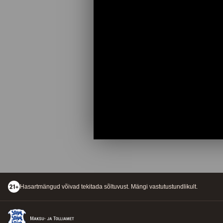
Hasartmängud võivad tekitada sõltuvust. Mängi vastutustundlikult.