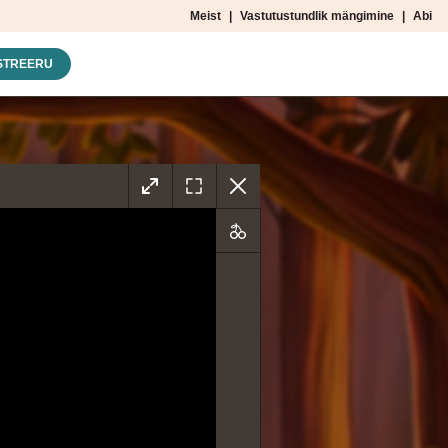
Meist
|
Vastutustundlik mängimine
|
Abi
STREERU