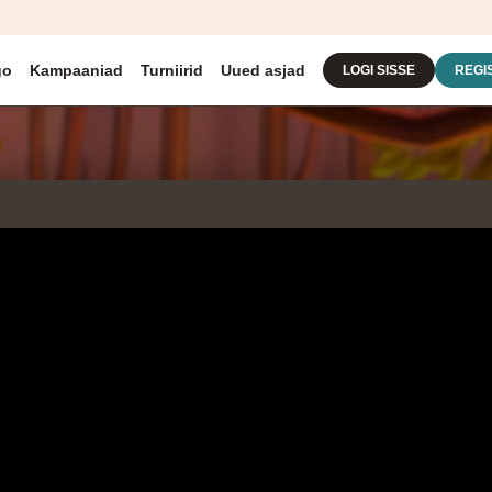
go
Kampaaniad
Turniirid
Uued asjad
LOGI SISSE
REGI