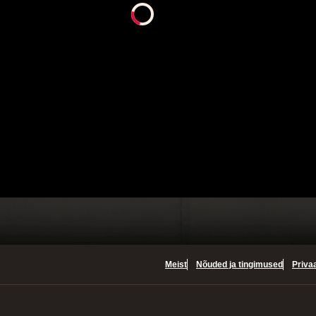
Meist
Nõuded ja tingimused
Priva