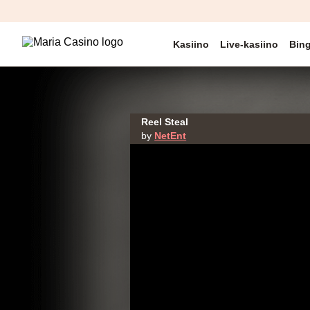
Kasiino
Live-kasiino
Bin
Reel Steal
by
NetEnt