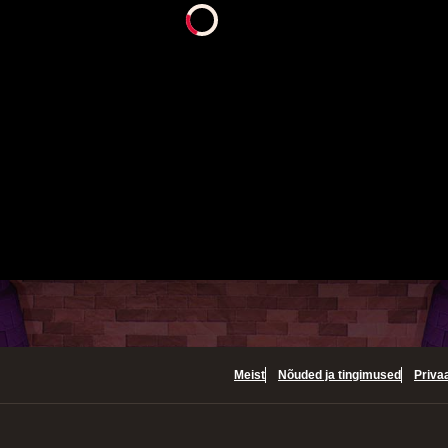
Meist
Nõuded ja tingimused
Priva