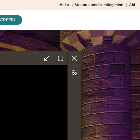
Meist
|
Vastutustundlik mängimine
|
Abi
STREERU