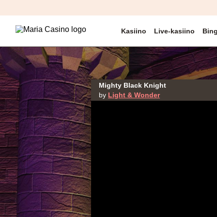
Kasiino
Live-kasiino
Bin
Mighty Black Knight
by
Light & Wonder