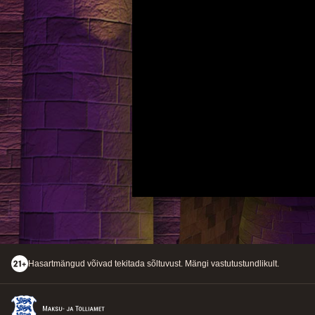
Hasartmängud võivad tekitada sõltuvust. Mängi vastutustundlikult.