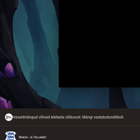
Hasartmängud võivad tekitada sõltuvust. Mängi vastutustundlikult.