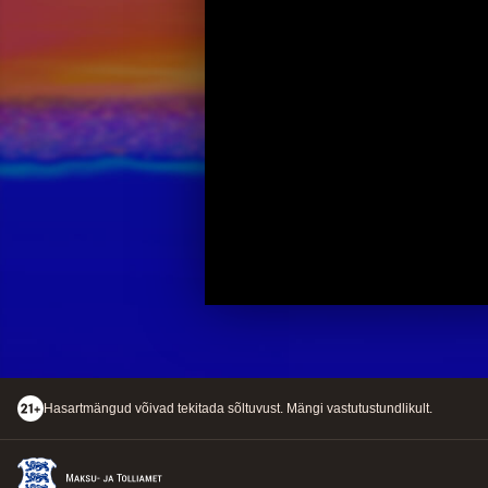
Hasartmängud võivad tekitada sõltuvust. Mängi vastutustundlikult.