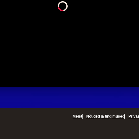
Meist
Nõuded ja tingimused
Priva