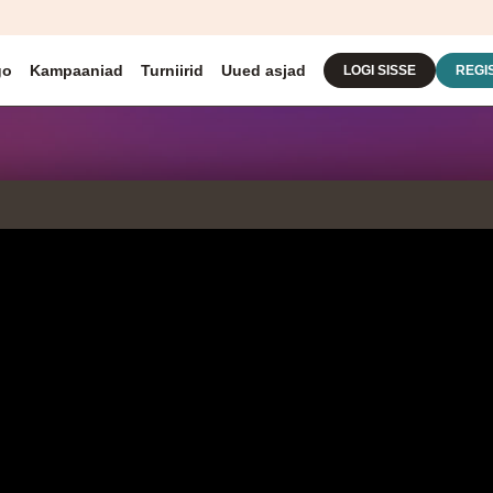
go
Kampaaniad
Turniirid
Uued asjad
LOGI SISSE
REGI