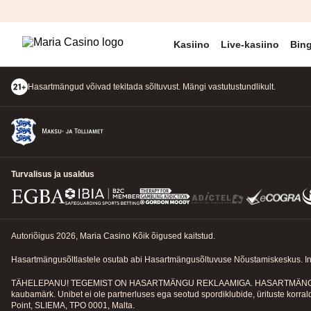
Kasiino
Live-kasiino
Bin
Hasartmängud võivad tekitada sõltuvust. Mängi vastutustundlikult.
Turvalisus ja usaldus
Autoriõigus 2026, Maria Casino Kõik õigused kaitstud.
Hasartmängusõltlastele osutab abi Hasartmängusõltuvuse Nõustamiskeskus. Info j
TÄHELEPANU! TEGEMIST ON HASARTMÄNGU REKLAAMIGA. HASARTMÄNG POL
kaubamärk. Unibet ei ole partnerluses ega seotud spordiklubide, ürituste korrald
Point, SLIEMA, TPO 0001, Malta.