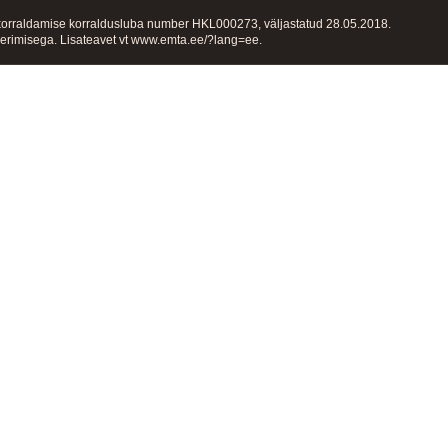
orraldamise korraldusluba number HKL000273, väljastatud 28.05.2018.
uleerimisega. Lisateavet vt www.emta.ee/?lang=ee.