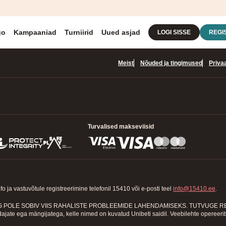
go
Kampaaniad
Turniirid
Uued asjad
LOGI SISSE
REGI
Meist
Nõuded ja tingimused
Priva
Turvalised makseviisid
a vastuvõtule registreerimine telefonil 15410 või e-posti teel
info@15410.ee
.
E SOBIV VIIS RAHALISTE PROBLEEMIDE LAHENDAMISEKS. TUTVUGE REEGLIT
ajate ega mängijatega, kelle nimed on kuvatud Unibeti saidil. Veebilehte opereerib 