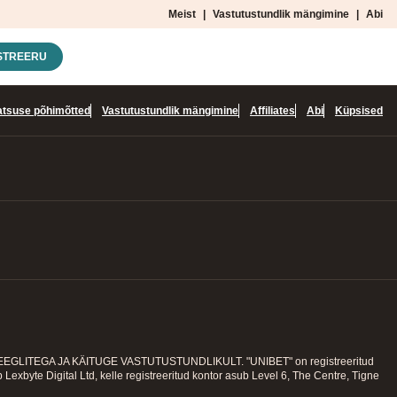
Meist
|
Vastutustundlik mängimine
|
Abi
STREERU
atsuse põhimõtted
Vastutustundlik mängimine
Affiliates
Abi
Küpsised
EGA JA KÄITUGE VASTUTUSTUNDLIKULT. "UNIBET" on registreeritud
Lexbyte Digital Ltd, kelle registreeritud kontor asub Level 6, The Centre, Tigne