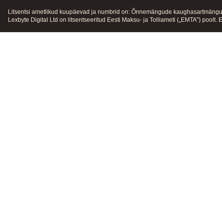
Litsentsi ametlikud kuupäevad ja numbrid on: Õnnemängude kaughasartmängun
Lexbyte Digital Ltd on litsentseeritud Eesti Maksu- ja Tolliameti („EMTA") pool