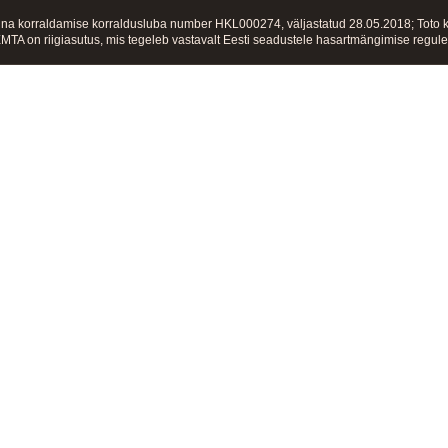
a korraldamise korraldusluba number HKL000274, väljastatud 28.05.2018; Toto k
t. EMTA on riigiasutus, mis tegeleb vastavalt Eesti seadustele hasartmängimise reg