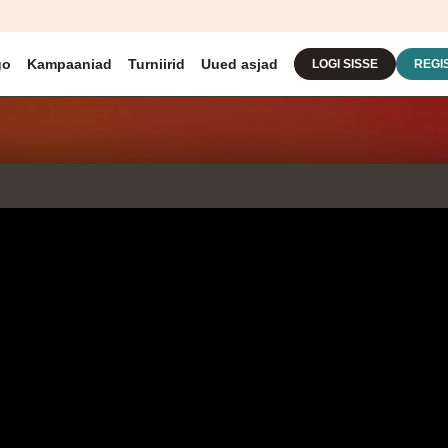
go
Kampaaniad
Turniirid
Uued asjad
LOGI SISSE
REGI