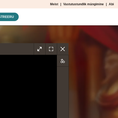
Meist
|
Vastutustundlik mängimine
|
Abi
STREERU