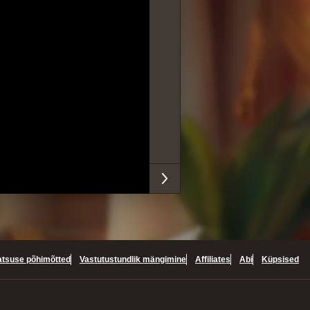
atsuse põhimõtted
Vastutustundlik mängimine
Affiliates
Abi
Küpsised