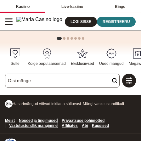
Kasiino
Live-kasiino
Bingo
LOGI SISSE
REGISTREERU
Sulle
Kõige populaarsemad
Eksklusiivsed
Uued mängud
Megaw
Hasartmängud võivad tekitada sõltuvust. Mängi vastutustundlikult.
Meist
Nõuded ja tingimused
Privaatsuse põhimõtted
Vastutustundlik mängimine
Affiliates
Abi
Küpsised