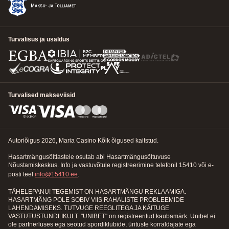
Turvalisus ja usaldus
Turvalised makseviisid
Autoriõigus 2026, Maria Casino Kõik õigused kaitstud.
Hasartmängusõltlastele osutab abi Hasartmängusõltuvuse
Nõustamiskeskus. Info ja vastuvõtule registreerimine telefonil 15410 või e-
posti teel
info@15410.ee
.
TÄHELEPANU! TEGEMIST ON HASARTMÄNGU REKLAAMIGA.
HASARTMÄNG POLE SOBIV VIIS RAHALISTE PROBLEEMIDE
LAHENDAMISEKS. TUTVUGE REEGLITEGA JA KÄITUGE
VASTUTUSTUNDLIKULT. "UNIBET" on registreeritud kaubamärk. Unibet ei
ole partnerluses ega seotud spordiklubide, ürituste korraldajate ega